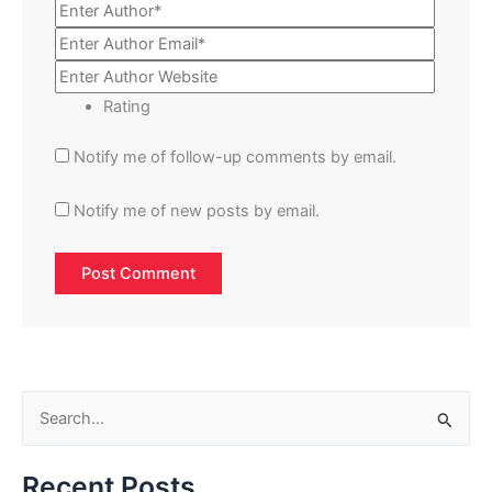
Rating
Notify me of follow-up comments by email.
Notify me of new posts by email.
S
e
Recent Posts
a