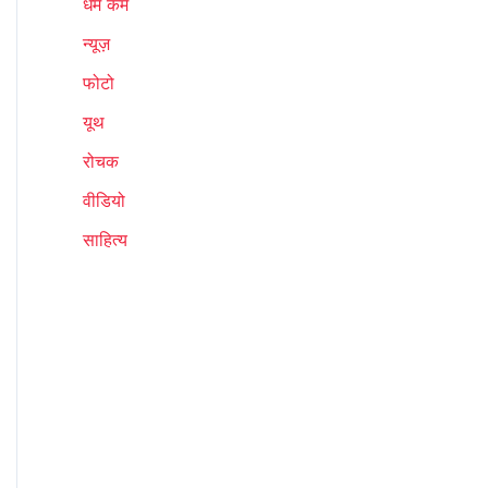
धर्म कर्म
न्यूज़
फोटो
यूथ
रोचक
वीडियो
साहित्य