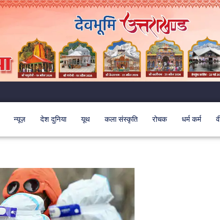
न्यूज़
देश दुनिया
यूथ
कला संस्कृति
रोचक
धर्म कर्म
व