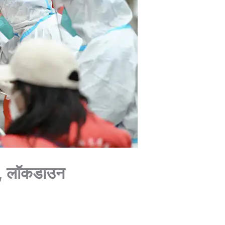
फा, लॉकडाउन