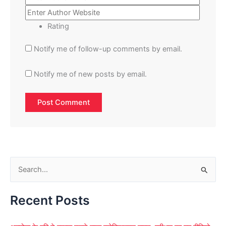
Rating
Notify me of follow-up comments by email.
Notify me of new posts by email.
S
e
Recent Posts
a
r