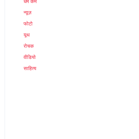
धर्म कर्म
न्यूज़
फोटो
यूथ
रोचक
वीडियो
साहित्य