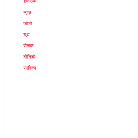
धर्म कर्म
न्यूज़
फोटो
यूथ
रोचक
वीडियो
साहित्य