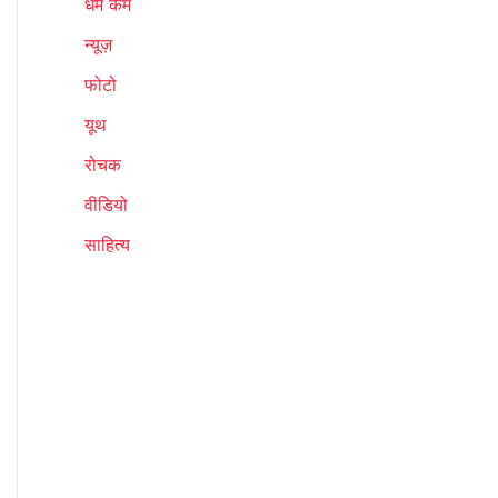
धर्म कर्म
न्यूज़
फोटो
यूथ
रोचक
वीडियो
साहित्य