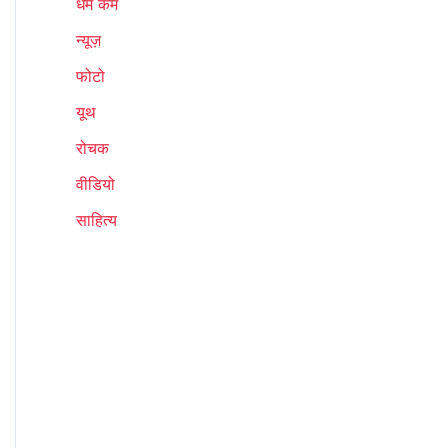
धर्म कर्म
न्यूज़
फोटो
यूथ
रोचक
वीडियो
साहित्य