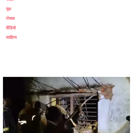
यूथ
रोचक
वीडियो
साहित्य