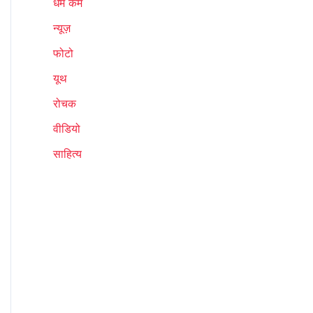
धर्म कर्म
न्यूज़
फोटो
यूथ
रोचक
वीडियो
साहित्य