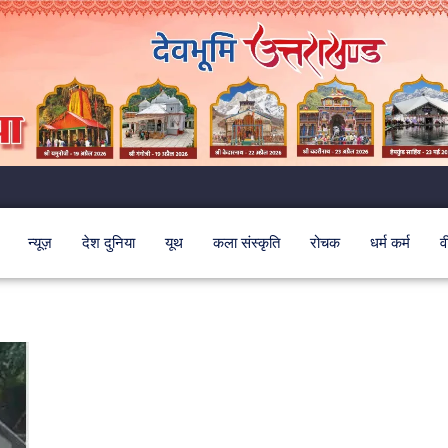
न्यूज़
देश दुनिया
यूथ
कला संस्कृति
रोचक
धर्म कर्म
व