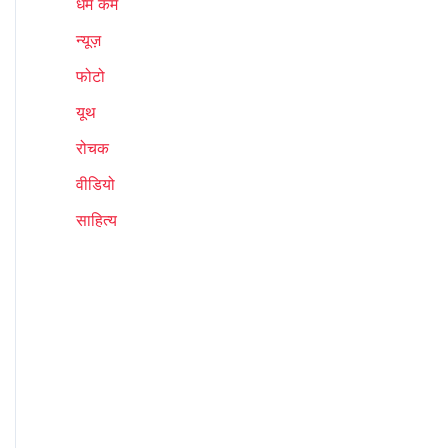
धर्म कर्म
न्यूज़
फोटो
यूथ
रोचक
वीडियो
साहित्य