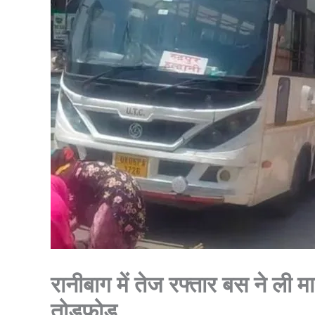
रानीबाग में तेज रफ्तार बस ने ली म
तोडफ़ोड़