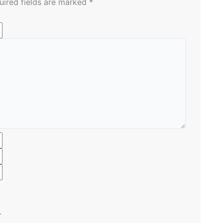
uired fields are marked
*
.