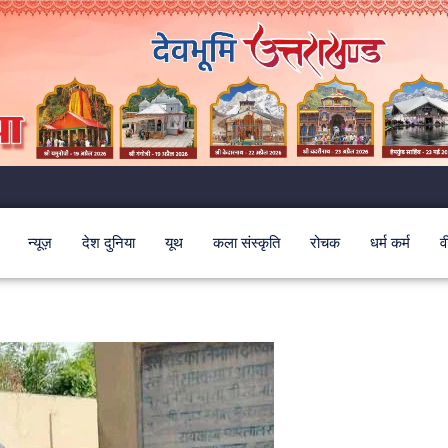
न्यूज़
देश दुनिया
यूथ
कला संस्कृति
रोचक
धर्म कर्म
व