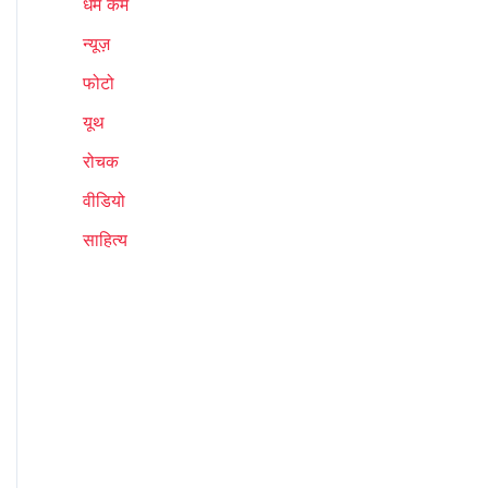
धर्म कर्म
न्यूज़
फोटो
यूथ
रोचक
वीडियो
साहित्य