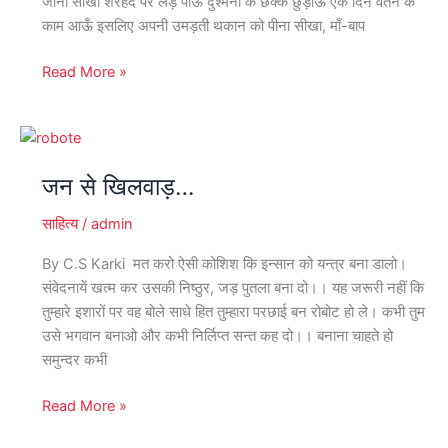
जीना सीखा शरहद पर लड़ पाऊँ दुश्मनों के छक्के छुड़ाऊँ एक दिन वतन के
काम आऊँ इसलिए अपनी उमड़ती थकान को पीना सीखा, माँ-बाप
Read More »
जन
से
जन से खिलवाड़…
खिलवाड़…
साहित्य
/
admin
By C.S Karki मत करो ऐसी कोशिश कि इन्सान को यन्त्र बना डालो।
संवेदनायें खत्म कर उसकी निष्ठुर, जड़ पुतला बना दो।। यह जरूरी नहीं कि
तुम्हारे इशारों पर वह बोले साधे हित तुम्हारा परछाई बन रोबोट हो ले। कभी तुम
उसे भगवान बनाओ और कभी निर्लिप्त सन्त कह दो।। बनाना चाहते हो
समुन्दर कभी
Read More »