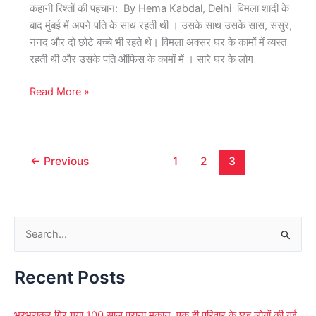
आई
कहानी रिश्तों की पहचान: By Hema Kabdal, Delhi विमला शादी के
सोने
बाद मुंबई में अपने पति के साथ रहती थी । उसके साथ उसके सास, ससुर,
की
ननद और दो छोटे बच्चे भी रहते थे। विमला अक्सर घर के कामों में व्यस्त
चेन
रहती थी और उसके पति ऑफिस के कामों में । सारे घर के लोग
…
Read More »
←
Previous
1
2
3
S
e
Recent Posts
a
r
भरभराकर गिर गया 100 साल पुराना मकान, एक ही परिवार के छह लोगों की गई