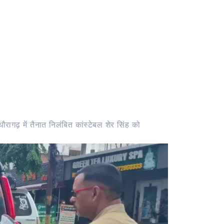
रागढ़ में तैनात निलंबित कांस्टेबल शेर सिंह को