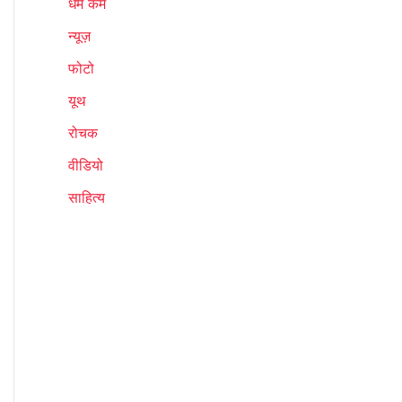
धर्म कर्म
न्यूज़
फोटो
यूथ
रोचक
वीडियो
साहित्य