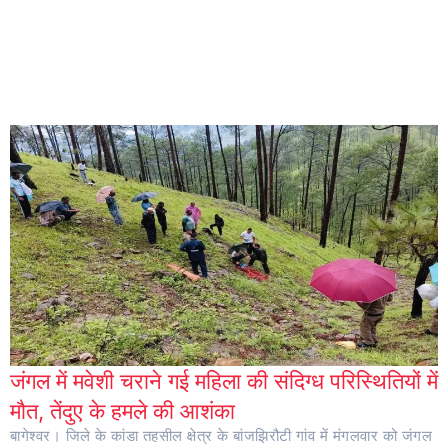
जंगल में मवेशी चराने गई महिला की संदिग्ध परिस्थितियों में
मौत, तेंदुए के हमले की आशंका
बागेश्वर। जिले के कांडा तहसील क्षेत्र के बांजझिरौटी गांव में मंगलवार को जंगल