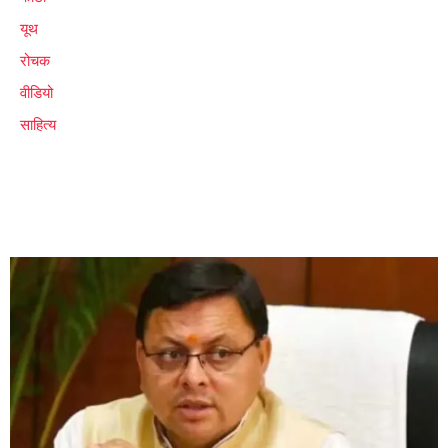
यूथ
रोचक
वीडियो
साहित्य