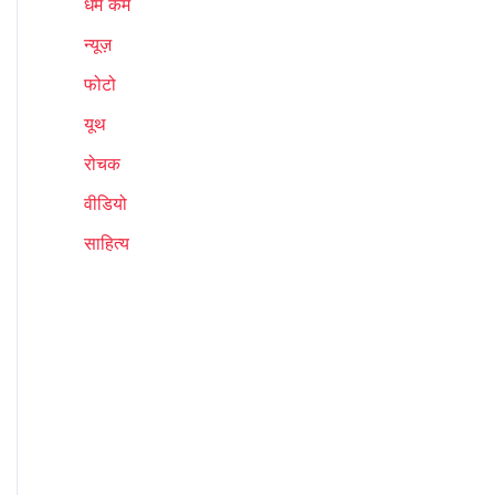
धर्म कर्म
न्यूज़
फोटो
यूथ
रोचक
वीडियो
साहित्य