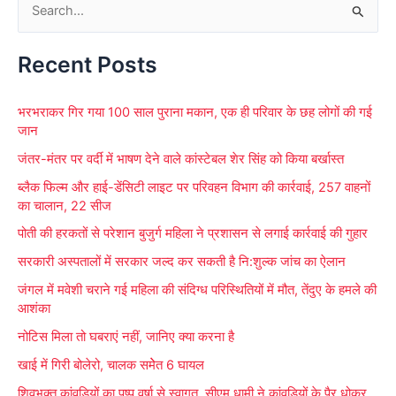
S
e
Recent Posts
a
r
भरभराकर गिर गया 100 साल पुराना मकान, एक ही परिवार के छह लोगों की गई
c
जान
h
जंतर-मंतर पर वर्दी में भाषण देने वाले कांस्टेबल शेर सिंह को किया बर्खास्त
f
ब्लैक फिल्म और हाई-डेंसिटी लाइट पर परिवहन विभाग की कार्रवाई, 257 वाहनों
o
का चालान, 22 सीज
r
पोती की हरकतों से परेशान बुजुर्ग महिला ने प्रशासन से लगाई कार्रवाई की गुहार
:
सरकारी अस्पतालों में सरकार जल्द कर सकती है नि:शुल्क जांच का ऐलान
जंगल में मवेशी चराने गई महिला की संदिग्ध परिस्थितियों में मौत, तेंदुए के हमले की
आशंका
नोटिस मिला तो घबराएं नहीं, जानिए क्या करना है
खाई में गिरी बोलेरो, चालक समेेत 6 घायल
शिवभक्त कांवडिय़ों का पुष्प वर्षा से स्वागत, सीएम धामी ने कांवडिय़ों के पैर धोकर