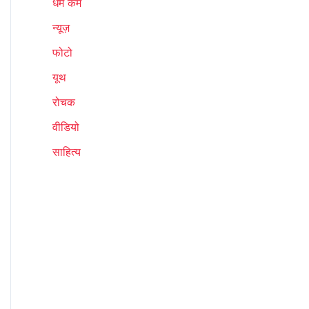
धर्म कर्म
न्यूज़
फोटो
यूथ
रोचक
वीडियो
साहित्य