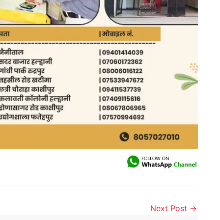
Next Post
→