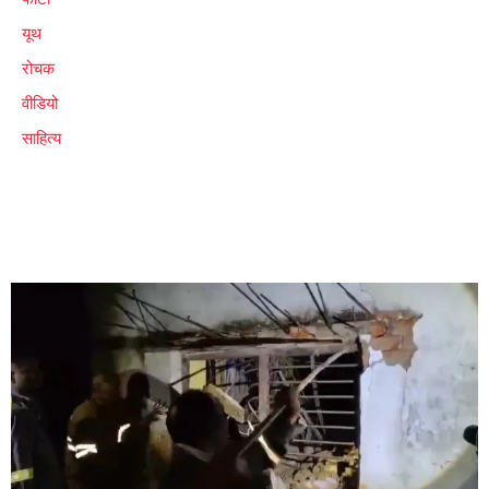
यूथ
रोचक
वीडियो
साहित्य