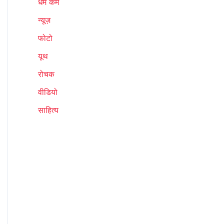
धर्म कर्म
न्यूज़
फोटो
यूथ
रोचक
वीडियो
साहित्य