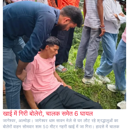
खाई में गिरी बोलेरो, चालक समेेत 6 घायल
जागेश्वर, अल्मोड़ा। जागेश्वर धाम सावन मेले से घर लौट रहे श्रद्धालुओं का
बोलेरों वाहन सोमवार शाम 50 मीटर गहरी खाई में जा गिरा। हादसे में चालक