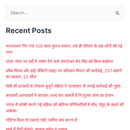
S
e
Recent Posts
a
r
भरभराकर गिर गया 100 साल पुराना मकान, एक ही परिवार के छह लोगों की गई
c
जान
h
जंतर-मंतर पर वर्दी में भाषण देने वाले कांस्टेबल शेर सिंह को किया बर्खास्त
f
ब्लैक फिल्म और हाई-डेंसिटी लाइट पर परिवहन विभाग की कार्रवाई, 257 वाहनों
o
का चालान, 22 सीज
r
पोती की हरकतों से परेशान बुजुर्ग महिला ने प्रशासन से लगाई कार्रवाई की गुहार
:
सरकारी अस्पतालों में सरकार जल्द कर सकती है नि:शुल्क जांच का ऐलान
जंगल में मवेशी चराने गई महिला की संदिग्ध परिस्थितियों में मौत, तेंदुए के हमले की
आशंका
नोटिस मिला तो घबराएं नहीं, जानिए क्या करना है
खाई में गिरी बोलेरो, चालक समेेत 6 घायल