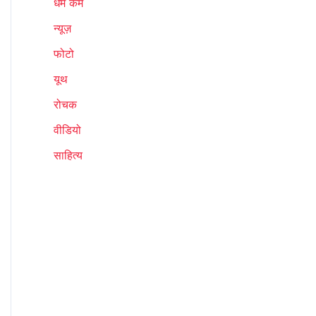
धर्म कर्म
न्यूज़
फोटो
यूथ
रोचक
वीडियो
साहित्य