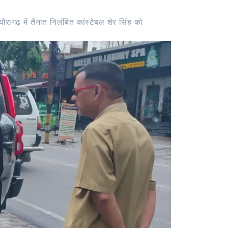
रागढ़ में तैनात निलंबित कांस्टेबल शेर सिंह को