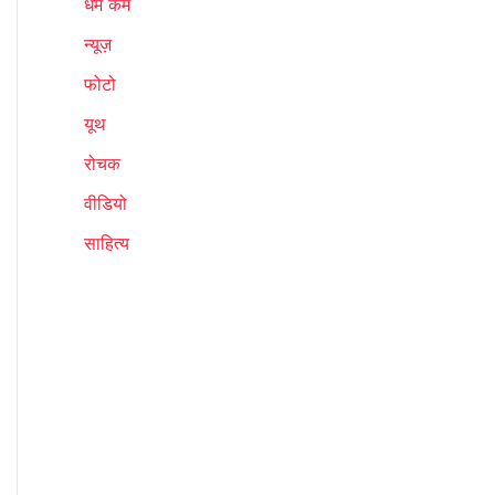
धर्म कर्म
न्यूज़
फोटो
यूथ
रोचक
वीडियो
साहित्य