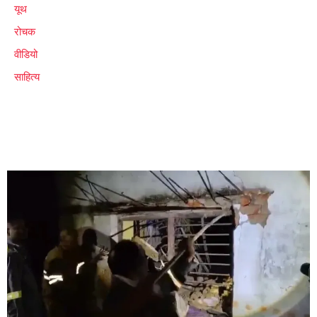
यूथ
रोचक
वीडियो
साहित्य