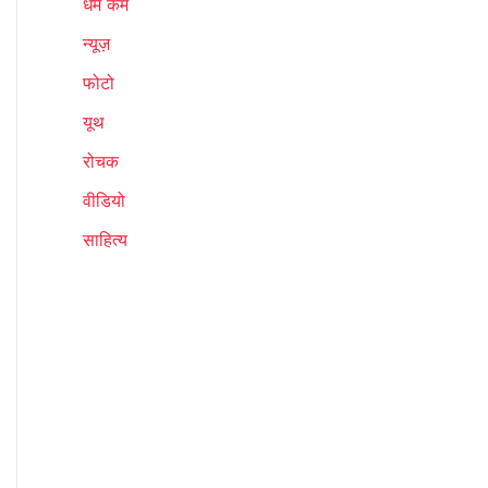
धर्म कर्म
न्यूज़
फोटो
यूथ
रोचक
वीडियो
साहित्य