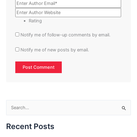
Rating
Notify me of follow-up comments by email.
Notify me of new posts by email.
S
e
Recent Posts
a
r