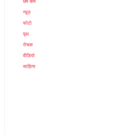
धर्म कर्म
न्यूज़
फोटो
यूथ
रोचक
वीडियो
साहित्य