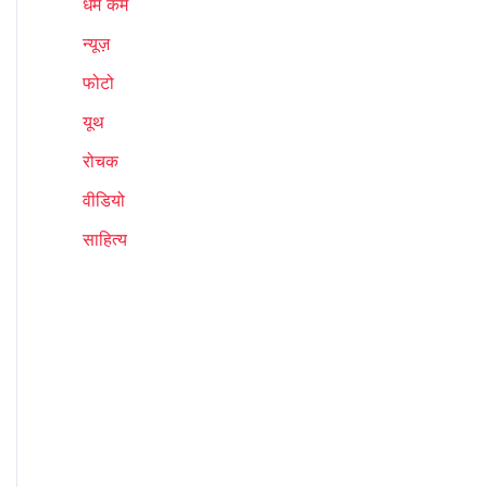
धर्म कर्म
न्यूज़
फोटो
यूथ
रोचक
वीडियो
साहित्य