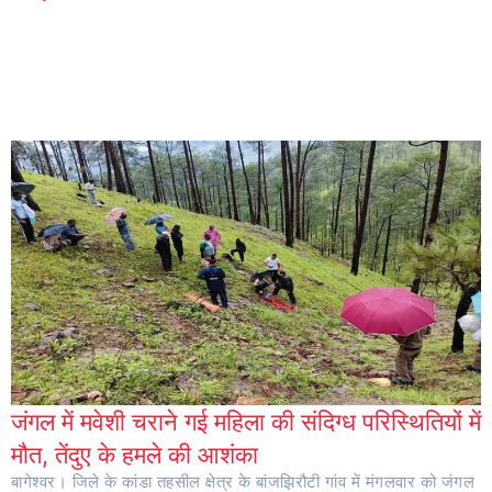
जंगल में मवेशी चराने गई महिला की संदिग्ध परिस्थितियों में
मौत, तेंदुए के हमले की आशंका
बागेश्वर। जिले के कांडा तहसील क्षेत्र के बांजझिरौटी गांव में मंगलवार को जंगल