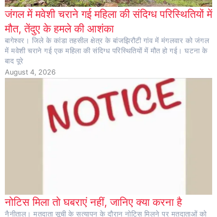
जंगल में मवेशी चराने गई महिला की संदिग्ध परिस्थितियों में
मौत, तेंदुए के हमले की आशंका
बागेश्वर। जिले के कांडा तहसील क्षेत्र के बांजझिरौटी गांव में मंगलवार को जंगल
में मवेशी चराने गई एक महिला की संदिग्ध परिस्थितियों में मौत हो गई। घटना के
बाद पूरे
August 4, 2026
नोटिस मिला तो घबराएं नहीं, जानिए क्या करना है
नैनीताल। मतदाता सूची के सत्यापन के दौरान नोटिस मिलने पर मतदाताओं को