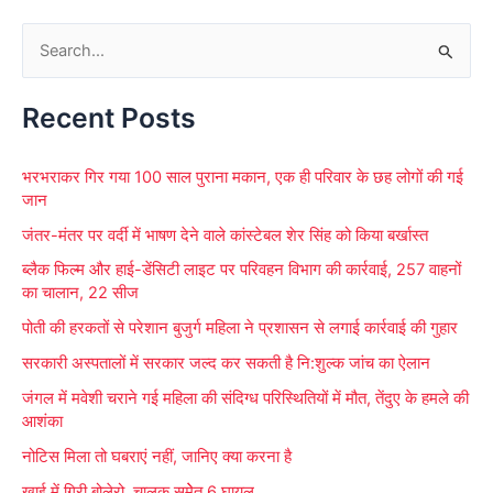
S
e
Recent Posts
a
r
भरभराकर गिर गया 100 साल पुराना मकान, एक ही परिवार के छह लोगों की गई
c
जान
h
जंतर-मंतर पर वर्दी में भाषण देने वाले कांस्टेबल शेर सिंह को किया बर्खास्त
f
ब्लैक फिल्म और हाई-डेंसिटी लाइट पर परिवहन विभाग की कार्रवाई, 257 वाहनों
o
का चालान, 22 सीज
r
पोती की हरकतों से परेशान बुजुर्ग महिला ने प्रशासन से लगाई कार्रवाई की गुहार
:
सरकारी अस्पतालों में सरकार जल्द कर सकती है नि:शुल्क जांच का ऐलान
जंगल में मवेशी चराने गई महिला की संदिग्ध परिस्थितियों में मौत, तेंदुए के हमले की
आशंका
नोटिस मिला तो घबराएं नहीं, जानिए क्या करना है
खाई में गिरी बोलेरो, चालक समेेत 6 घायल