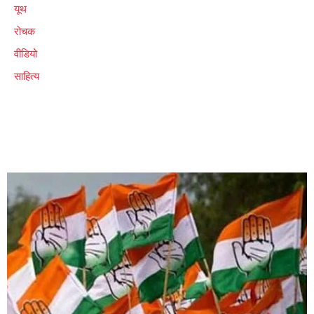
यूथ
रोचक
वीडियो
साहित्य