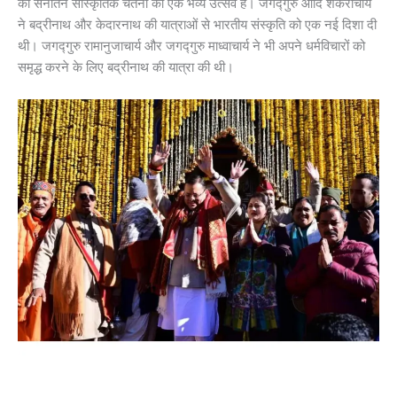
की सनातन सांस्कृतिक चेतना का एक भव्य उत्सव है। जगद्गुरु आदि शंकराचार्य
ने बद्रीनाथ और केदारनाथ की यात्राओं से भारतीय संस्कृति को एक नई दिशा दी
थी। जगद्गुरु रामानुजाचार्य और जगद्गुरु माध्वाचार्य ने भी अपने धर्मविचारों को
समृद्ध करने के लिए बद्रीनाथ की यात्रा की थी।