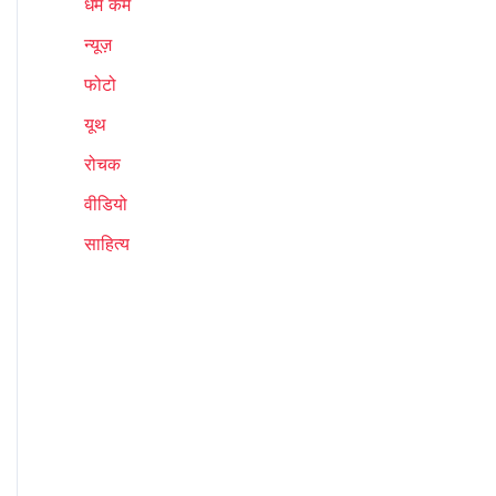
धर्म कर्म
न्यूज़
फोटो
यूथ
रोचक
वीडियो
साहित्य