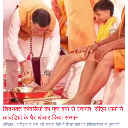
शिवभक्त कांवडिय़ों का पुष्प वर्षा से स्वागत, सीएम धामी ने
कांवडिय़ों के पैर धोकर किया सम्मान
हरिद्वार। हरिद्वार में चल रहे कांवड़ मेले में शिवभक्तों पर हेलिकॉप्टर से पुष्पवर्षा