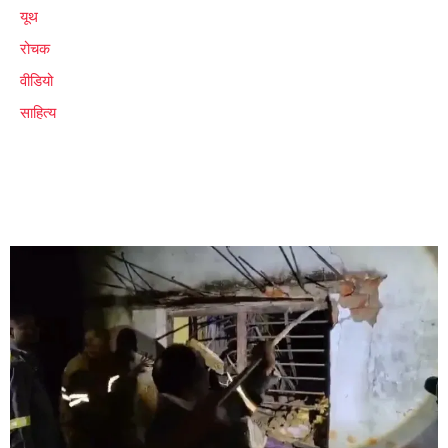
यूथ
रोचक
वीडियो
साहित्य