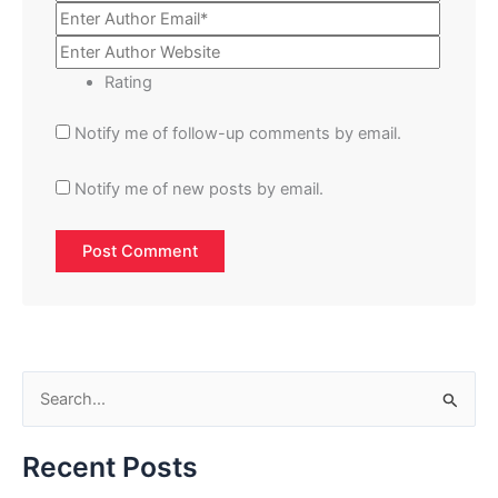
Rating
Notify me of follow-up comments by email.
Notify me of new posts by email.
S
e
Recent Posts
a