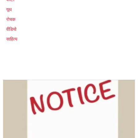
यूथ
रोचक
वीडियो
साहित्य