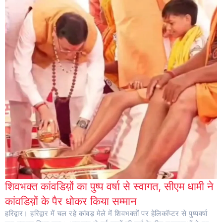
शिवभक्त कांवडिय़ों का पुष्प वर्षा से स्वागत, सीएम धामी ने
कांवडिय़ों के पैर धोकर किया सम्मान
हरिद्वार। हरिद्वार में चल रहे कांवड़ मेले में शिवभक्तों पर हेलिकॉप्टर से पुष्पवर्षा