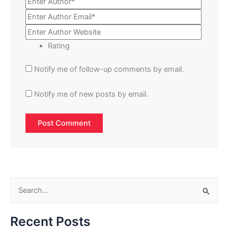
Rating
Notify me of follow-up comments by email.
Notify me of new posts by email.
S
e
Recent Posts
a