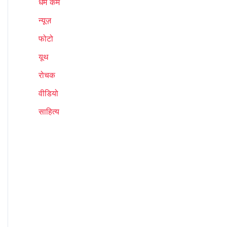
धर्म कर्म
न्यूज़
फोटो
यूथ
रोचक
वीडियो
साहित्य