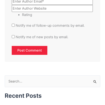
Rating
Notify me of follow-up comments by email.
Notify me of new posts by email.
S
e
Recent Posts
a
r