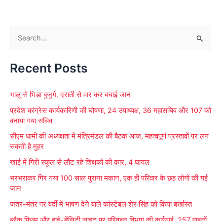
S
e
Recent Posts
a
r
भालू से भिड़ा बुजुर्ग, दराती से वार कर बचाई जान
c
प्रदेश कांग्रेस कार्यकारिणी की घोषणा, 24 उपाध्यक्ष, 36 महासचिव और 107 को
h
बनाया गया सचिव
f
सीएम धामी की अध्यक्षता में मंत्रिमंडल की बैठक आज, महत्वपूर्ण प्रस्तावों पर लग
o
सकती है मुहर
r
खाई में गिरी स्कूल से लौट रहे शिक्षकों की कार, 4 घायल
:
भरभराकर गिर गया 100 साल पुराना मकान, एक ही परिवार के छह लोगों की गई
जान
जंतर-मंतर पर वर्दी में भाषण देने वाले कांस्टेबल शेर सिंह को किया बर्खास्त
ब्लैक फिल्म और हाई-डेंसिटी लाइट पर परिवहन विभाग की कार्रवाई, 257 वाहनों