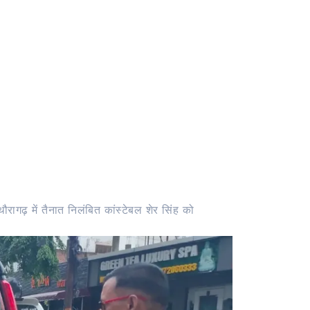
रागढ़ में तैनात निलंबित कांस्टेबल शेर सिंह को