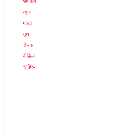
धर्म कर्म
न्यूज़
फोटो
यूथ
रोचक
वीडियो
साहित्य