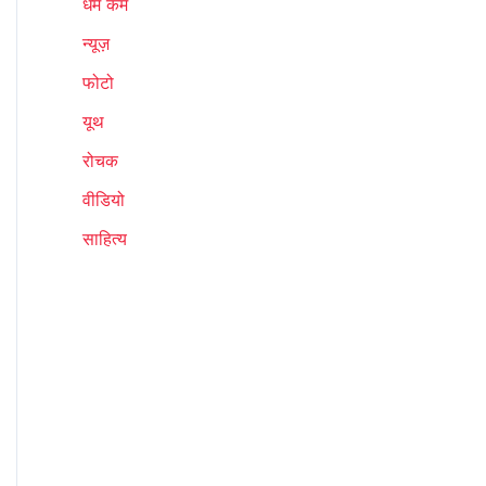
धर्म कर्म
न्यूज़
फोटो
यूथ
रोचक
वीडियो
साहित्य