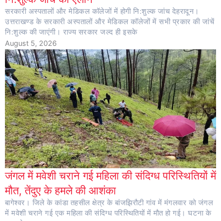
सरकारी अस्पतालों और मेडिकल कॉलेजों में होगी नि:शुल्क जांच देहरादून।
उत्तराखण्ड के सरकारी अस्पतालों और मेडिकल कॉलेजों में सभी प्रकार की जांचें
नि:शुल्क की जाएंगी। राज्य सरकार जल्द ही इसके
August 5, 2026
जंगल में मवेशी चराने गई महिला की संदिग्ध परिस्थितियों में
मौत, तेंदुए के हमले की आशंका
बागेश्वर। जिले के कांडा तहसील क्षेत्र के बांजझिरौटी गांव में मंगलवार को जंगल
में मवेशी चराने गई एक महिला की संदिग्ध परिस्थितियों में मौत हो गई। घटना के