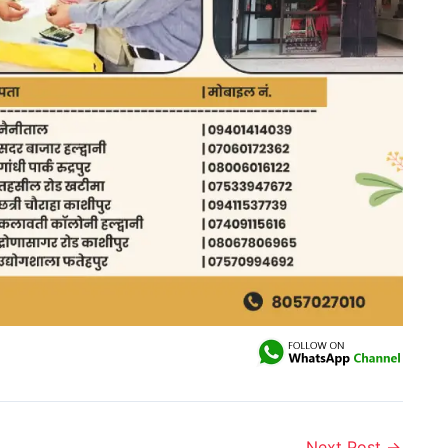
Next Post
→