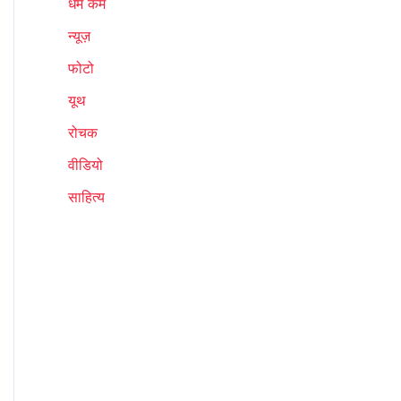
धर्म कर्म
न्यूज़
फोटो
यूथ
रोचक
वीडियो
साहित्य