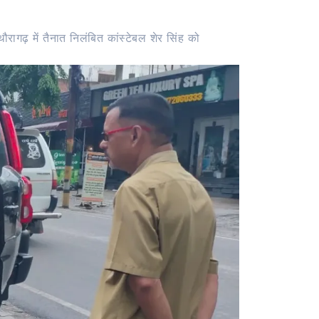
रागढ़ में तैनात निलंबित कांस्टेबल शेर सिंह को