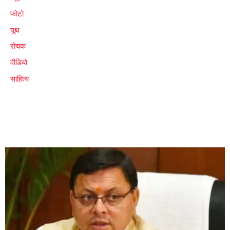
फोटो
यूथ
रोचक
वीडियो
साहित्य