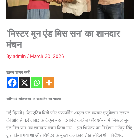
‘मिस्टर मून एंड मिस सन’ का शानदार
मंचन
By
admin
/
March 30, 2026
खबर शेयर करें
कोरियाई लोककथा पर आधारित था नाटक
नई दिल्ली। क्रिएटिव विंडो फॉर परफॉर्मिंग आट्र्स एंड कल्चर एजुकेशन ट्रस्ट
की ओर से फरीदाबाद के केएल मेहता दयानंद कालेज फॉर ओमन में ‘मिस्टर मून
एंड मिस सन’ का शानदार मंचन किया गया। इस थियेटर का निर्देशन नरेंद्र सिंह
द्वारा किया गया था और थियेटर के मुख्य कलाकार शेख सोहेल थे। निर्देशक