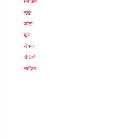
धर्म कर्म
न्यूज़
फोटो
यूथ
रोचक
वीडियो
साहित्य